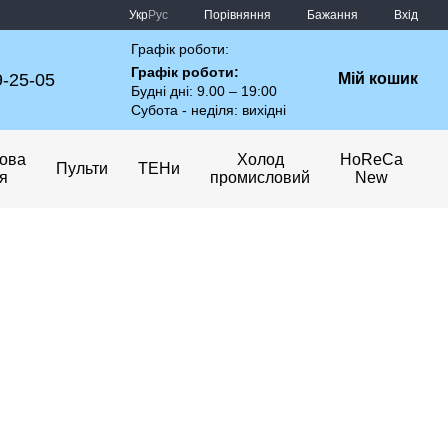
Порівняння
Укр
Рус
Бажання
Вхід
Графік роботи:
Графік роботи:
9-25-05
Мій кошик
Будні дні: 9.00 – 19:00
Субота - неділя: вихідні
ова
Холод
HoReCa
Пульти
ТЕНи
ія
промисловий
New