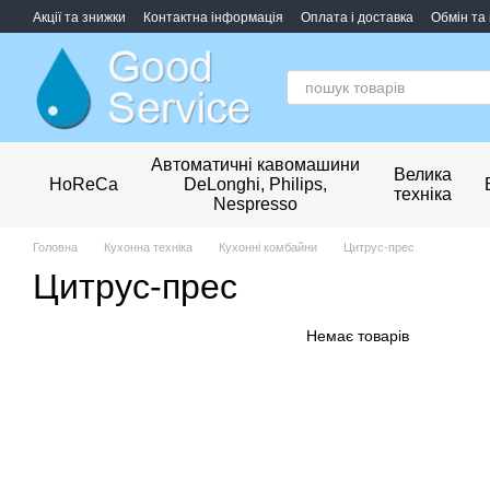
Перейти до основного контенту
Акції та знижки
Контактна інформація
Оплата і доставка
Обмін та
Обробка персональних даних
Автоматичні кавомашини
Велика
HoReCa
DeLonghi, Philips,
техніка
Nespresso
Головна
Кухонна техніка
Кухонні комбайни
Цитрус-прес
Цитрус-прес
Немає товарів