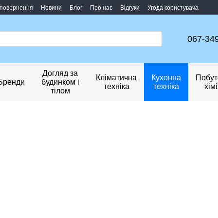
 повернення
Новини
Блог
Про нас
Відгуки
Угода користувача
067-34
Догляд за
Кліматична
Кухонна
Побут
Бренди
будинком і
техніка
техніка
хім
тілом