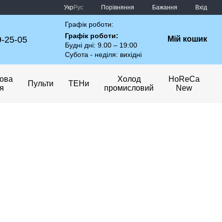
Порівняння
Укр
Рус
Бажання
Вхід
Графік роботи:
Графік роботи:
9-25-05
Мій кошик
Будні дні: 9.00 – 19:00
Субота - неділя: вихідні
ова
Холод
HoReCa
Пульти
ТЕНи
ія
промисловий
New