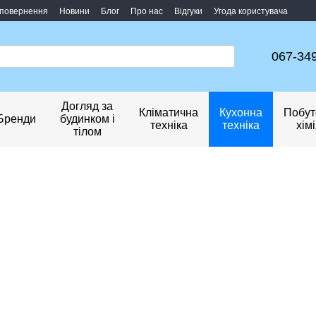
 повернення
Новини
Блог
Про нас
Відгуки
Угода користувача
067-34
Догляд за
Кліматична
Кухонна
Побут
Бренди
будинком і
техніка
техніка
хім
тілом