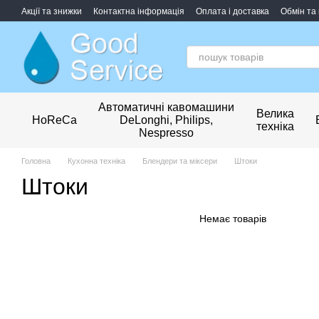
Перейти до основного контенту
Акції та знижки
Контактна інформація
Оплата і доставка
Обмін та
Обробка персональних даних
Автоматичні кавомашини
Велика
HoReCa
DeLonghi, Philips,
техніка
Nespresso
Головна
Кухонна техніка
Блендери та міксери
Штоки
Штоки
Немає товарів