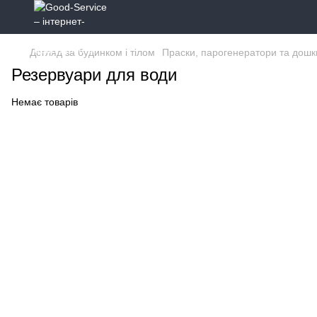
Догляд за будинком і тілом
Праски, парогенератори та дошк
Резервуари для води
Немає товарів