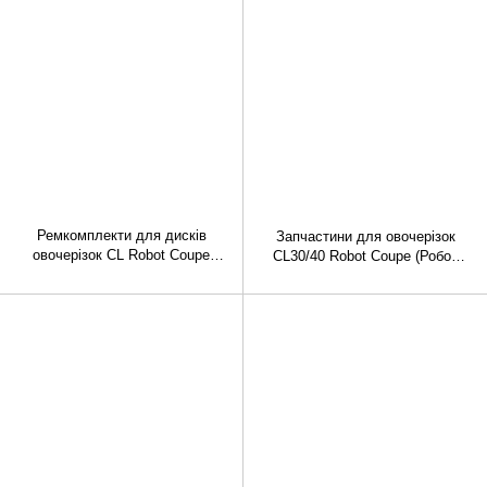
Ремкомплекти для дисків
Запчастини для овочерізок
овочерізок CL Robot Coupe
CL30/40 Robot Coupe (Робот
(Робот куп)
Куп)