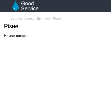
Велика техніка
Витяжки
Різне
Різне
Немає товарів