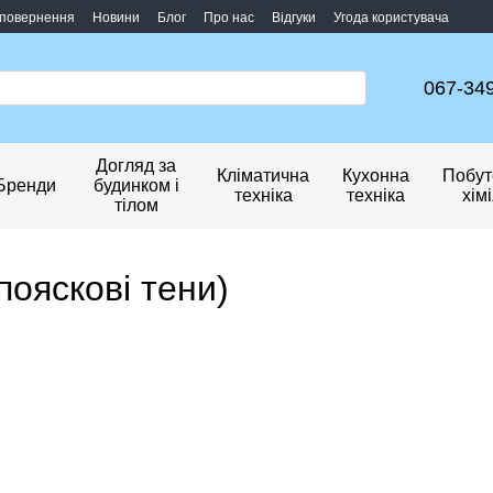
 повернення
Новини
Блог
Про нас
Відгуки
Угода користувача
067-34
Догляд за
Кліматична
Кухонна
Побут
Бренди
будинком і
техніка
техніка
хім
тілом
 пояскові тени)