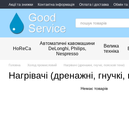
Перейти до основного контенту
Акції та знижки
Контактна інформація
Оплата і доставка
Обмін та
Обробка персональних даних
Автоматичні кавомашини
Велика
HoReCa
DeLonghi, Philips,
техніка
Nespresso
Головна
Холод промисловий
Нагрівачі (дренажні, гнучкі, пояскові тени)
Нагрівачі (дренажні, гнучкі,
Немає товарів