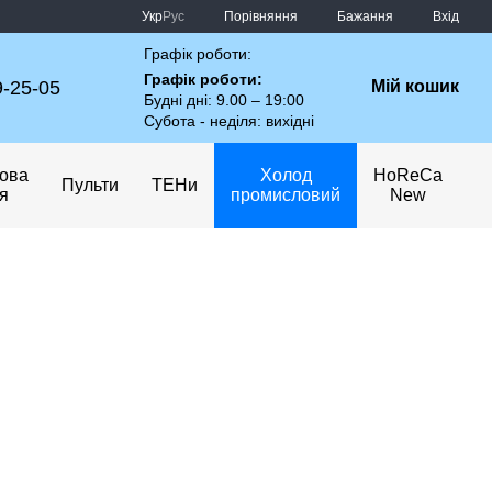
Порівняння
Укр
Рус
Бажання
Вхід
Графік роботи:
Графік роботи:
9-25-05
Мій кошик
Будні дні: 9.00 – 19:00
Субота - неділя: вихідні
ова
Холод
HoReCa
Пульти
ТЕНи
ія
промисловий
New