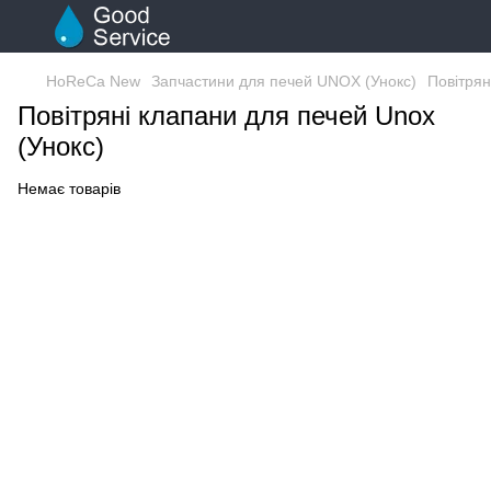
HoReCa New
Запчастини для печей UNOX (Унокс)
Повітрян
Повітряні клапани для печей Unox
(Унокс)
Немає товарів