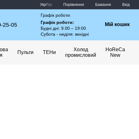
Порівняння
Укр
Рус
Бажання
Вхід
Графік роботи:
Графік роботи:
9-25-05
Мій кошик
Будні дні: 9.00 – 19:00
Субота - неділя: вихідні
ова
Холод
HoReCa
Пульти
ТЕНи
ія
промисловий
New