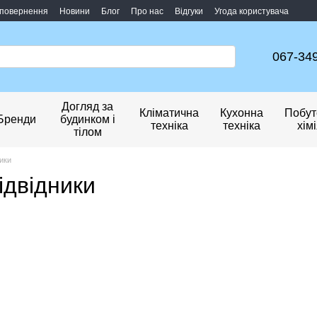
 повернення
Новини
Блог
Про нас
Відгуки
Угода користувача
067-34
Догляд за
Кліматична
Кухонна
Побут
Бренди
будинком і
техніка
техніка
хім
тілом
ники
ідвідники