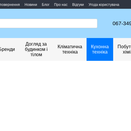
 повернення
Новини
Блог
Про нас
Відгуки
Угода користувача
067-34
Догляд за
Кліматична
Кухонна
Побут
Бренди
будинком і
техніка
техніка
хім
тілом