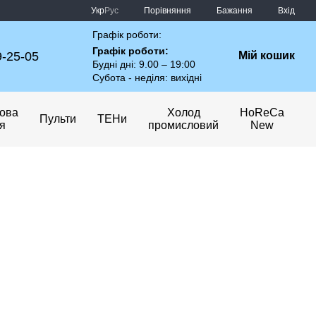
Порівняння
Укр
Рус
Бажання
Вхід
Графік роботи:
Графік роботи:
9-25-05
Мій кошик
Будні дні: 9.00 – 19:00
Субота - неділя: вихідні
ова
Холод
HoReCa
Пульти
ТЕНи
ія
промисловий
New