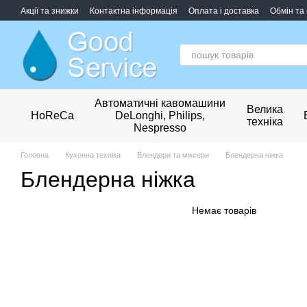
Перейти до основного контенту
Акції та знижки
Контактна інформація
Оплата і доставка
Обмін та
Обробка персональних даних
Автоматичні кавомашини
Велика
HoReCa
DeLonghi, Philips,
техніка
Nespresso
Головна
Кухонна техніка
Блендери та міксери
Блендерна ніжка
Блендерна ніжка
Немає товарів