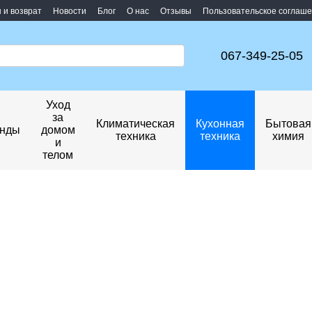
 и возврат
Новости
Блог
О нас
Отзывы
Пользовательское соглаш
067-349-25-05
Уход
за
Климатическая
Кухонная
Бытовая
нды
домом
техника
техника
химия
и
телом