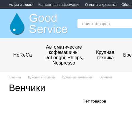
Перейти к основному контенту
Акции и скидки
Контактная информация
Оплата и доставка
Обмен
Обработка персональных данных
Автоматические
кофемашины
Крупная
HoReCa
Бре
DeLonghi, Philips,
техника
Nespresso
Главная
Кухонная техника
Кухонные комбайны
Венчики
Венчики
Нет товаров