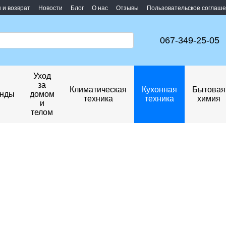
 и возврат
Новости
Блог
О нас
Отзывы
Пользовательское соглаш
067-349-25-05
Уход
за
Климатическая
Кухонная
Бытовая
нды
домом
техника
техника
химия
и
телом