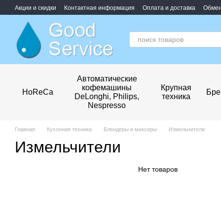
Перейти к основному контенту
Акции и скидки
Контактная информация
Оплата и доставка
Обмен
Обработка персональных данных
Автоматические
кофемашины
Крупная
HoReCa
Бре
DeLonghi, Philips,
техника
Nespresso
Главная
Кухонная техника
Блендеры и миксеры
Измельчители
Измельчители
Нет товаров