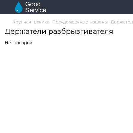
Крупная техника
Посудомоечные машины
Держател
Держатели разбрызгивателя
Нет товаров