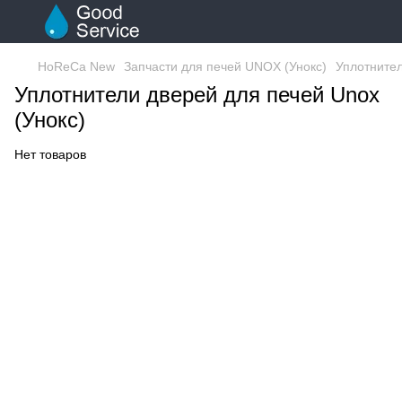
HoReCa New
Запчасти для печей UNOX (Унокс)
Уплотнител
Уплотнители дверей для печей Unox
(Унокс)
Нет товаров