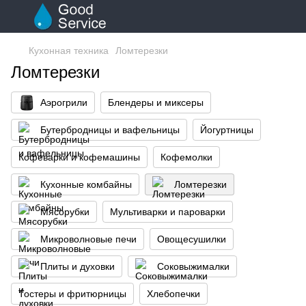
Кухонная техника
Ломтерезки
Ломтерезки
Аэрогрили
Блендеры и миксеры
Бутербродницы и вафельницы
Йогуртницы
Кофеварки и кофемашины
Кофемолки
Кухонные комбайны
Ломтерезки
Мясорубки
Мультиварки и пароварки
Микроволновые печи
Овощесушилки
Плиты и духовки
Соковыжималки
Тостеры и фритюрницы
Хлебопечки