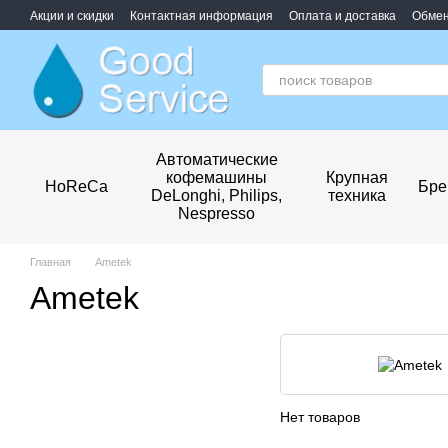
Перейти к основному контенту
Акции и скидки
Контактная информация
Оплата и доставка
Обмен
Обработка персональных данных
Автоматические
кофемашины
Крупная
HoReCa
Бре
DeLonghi, Philips,
техника
Nespresso
Главная
Ametek
Ametek
Нет товаров