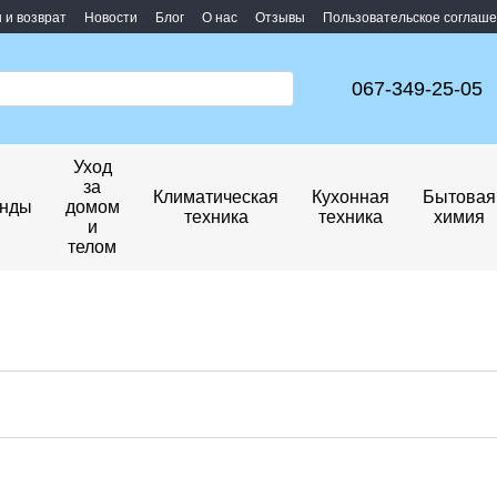
 и возврат
Новости
Блог
О нас
Отзывы
Пользовательское соглаш
067-349-25-05
Уход
за
Климатическая
Кухонная
Бытовая
нды
домом
техника
техника
химия
и
телом